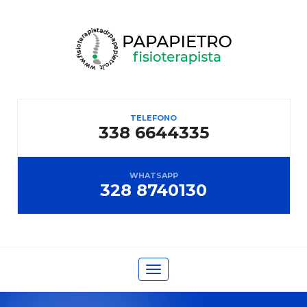
TELEFONO
338 6644335
WHATSAPP
328 8740130
Toggle
navigation